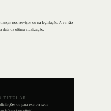
mudanças nos serviços ou na legislação. A versão
 data da última atualização.
O TITULAR
olicitações ou para exercer seus
osso WhatsApp oficial.