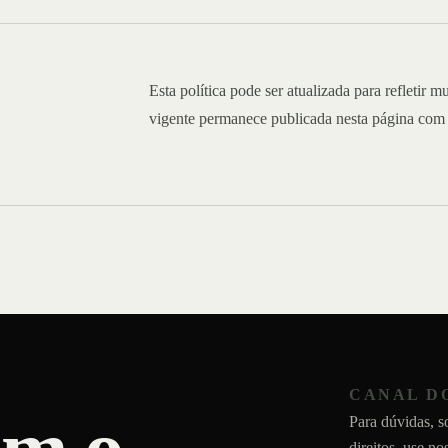
ta
Esta política pode ser atualizada para refletir 
vigente permanece publicada nesta página com a
CANAL D
Para dúvidas, s
direitos, use n