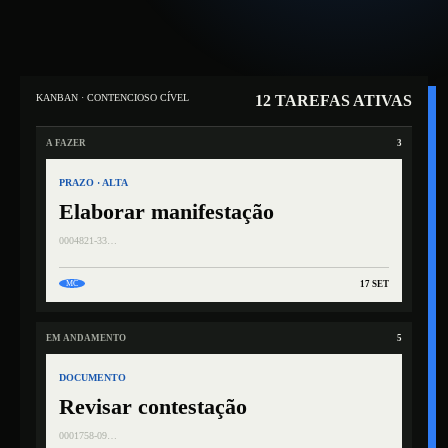
KANBAN · CONTENCIOSO CÍVEL
12 TAREFAS ATIVAS
A FAZER
3
PRAZO · ALTA
Elaborar manifestação
0004821-33…
17 SET
MC
EM ANDAMENTO
5
DOCUMENTO
Revisar contestação
0001758-09…