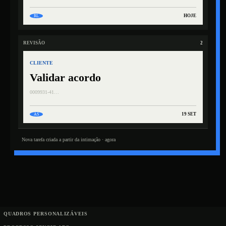
HOJE
RL
REVISÃO
2
CLIENTE
Validar acordo
0009931-41…
19 SET
AS
Nova tarefa criada a partir da intimação · agora
QUADROS PERSONALIZÁVEIS